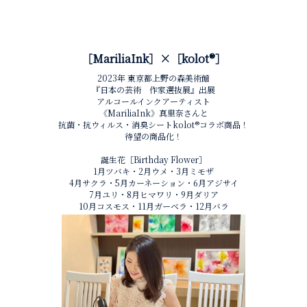
［MariliaInk］×［kolot®︎］
2023年 東京都上野の森美術館
『日本の芸術 作家選抜展』出展
アルコールインクアーティスト
《MariliaInk》真里奈さんと
抗菌・抗ウィルス・消臭シートkolot®︎コラボ商品！
待望の商品化！
誕生花［Birthday Flower］
1月ツバキ・2月ウメ・3月ミモザ
4月サクラ・5月カーネーション・6月アジサイ
7月ユリ・8月ヒマワリ・9月ダリア
10月コスモス・11月ガーベラ・12月バラ