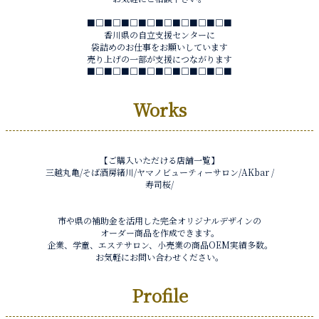
■□■□■□■□■□■□■□■□■
香川県の自立支援センターに
袋詰めのお仕事をお願いしています
売り上げの一部が支援につながります
■□■□■□■□■□■□■□■□■
Works
【ご購入いただける店舗一覧】
三越丸亀/そば酒房緒川/ヤマノビューティーサロン/AKbar /
寿司桜/
市や県の補助金を活用した完全オリジナルデザインの
オーダー商品を作成できます。
企業、学童、エステサロン、小売業の商品OEM実績多数。
お気軽にお問い合わせください。
Profile