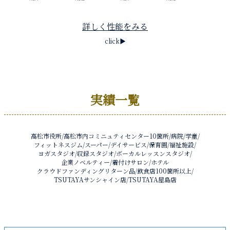
詳しく性能をみる
click▶︎
実績一覧
高松市役所/高松市内コミニュティセンター10箇所/病院/学童/
フィットネスジム/スーパー/デイサービス/保育園/福祉施設/
ヨガスタジオ/収録スタジオ/ボーカルレッスンスタジオ/
企業ノベルティー/着付けサロン/ホテル
クラウドファンディングリターン品/飲食店100箇所以上/
TSUTAYAサンシャイン店/TSUTAYA屋島店