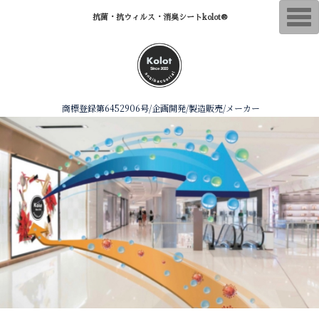
T
抗菌・抗ウィルス・消臭シートkolot®︎
o
g
g
l
e
n
a
v
商標登録第6452906号/企画開発/製造販売/メーカー
i
g
a
t
i
o
n