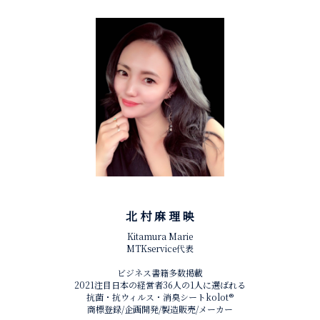
北 村 麻 理 映
Kitamura Marie
MTKservice代表
ビジネス書籍多数掲載
2021注目日本の経営者36人の1人に選ばれる
抗菌・抗ウィルス・消臭シートkolot®︎
商標登録/企画開発/製造販売/メーカー