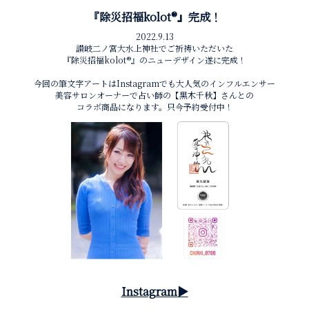
『除災招福kolot®︎』完成！
2022.9.13
讃岐二ノ宮大水上神社でご祈祷いただいた
『除災招福kolot®︎』のニューデザイン遂に完成！
今回の筆文字アートはInstagramでも大人気のインフルエンサー
美容サロンオーナーで占い師の【黒木千秋】さんとの
コラボ商品になります。只今予約受付中！
Instagram▶︎